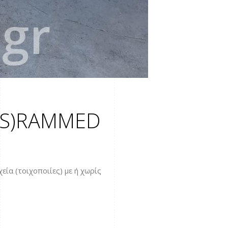
(S)RAMMED
ία (τοιχοποιίες) με ή χωρίς