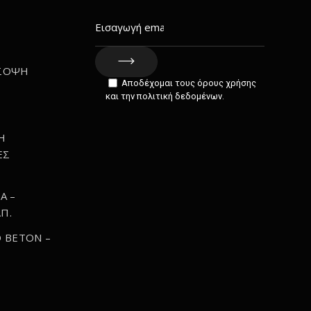
ΣΟΨΗ
Αποδέχομαι τους όρους χρήσης
Σ
και την πολιτική δεδομένων.
Η
ΕΣ
Α –
Π.
 BETON –