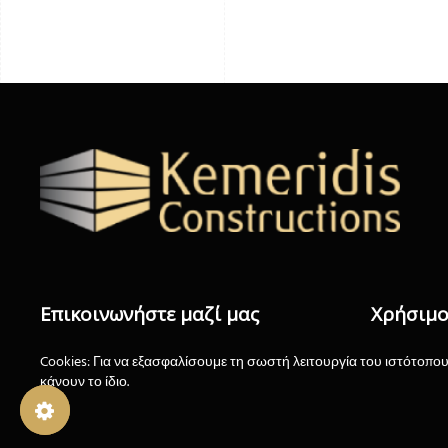
Επικοινωνήστε μαζί μας
Χρήσιμο
ΔΗΛΩΣΗ 
Cookies: Για να εξασφαλίσουμε τη σωστή λειτουργία του ιστότοπου
697 699 7588
κάνουν το ίδιο.
ΠΡΟΣΩΠΙ
info@kemeridis.com
Cookie Box Settings
Cookie Box Settings
ΟΡΟΙ ΧΡ
kemeridiskon@gmail.com