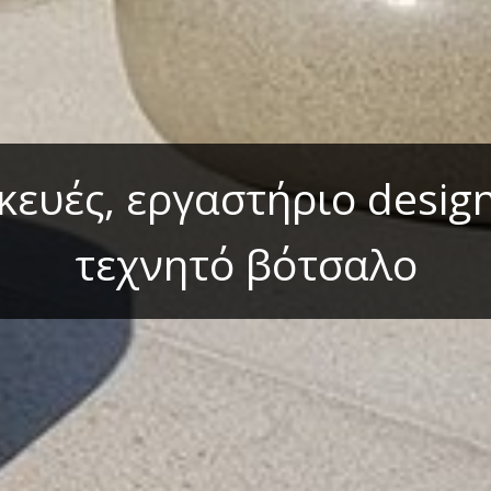
κευές, εργαστήριο design
τεχνητό βότσαλο