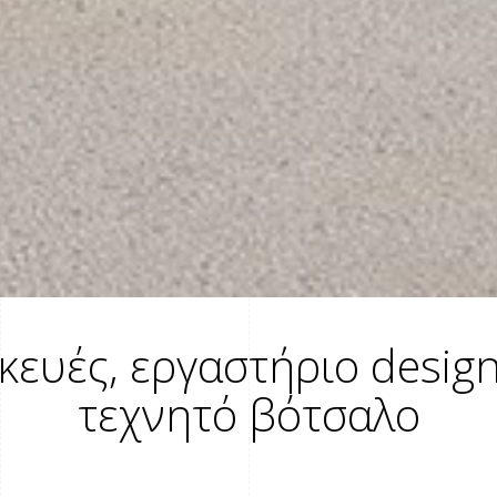
κευές, εργαστήριο design
τεχνητό βότσαλο