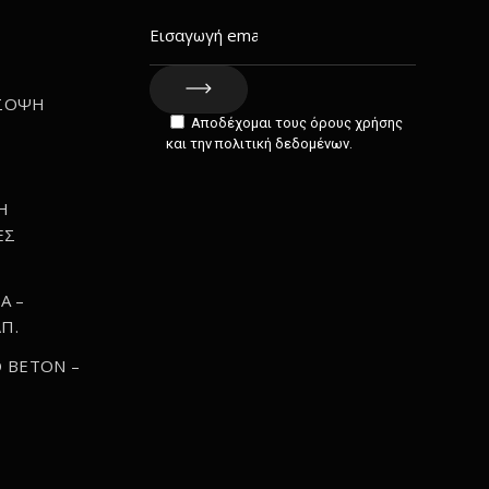
ΣΟΨΗ
Αποδέχομαι τους όρους χρήσης
Σ
και την πολιτική δεδομένων.
Η
ΕΣ
Α –
Π.
 BETON –