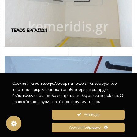
Cookies: Για να εξασφαλίσουμε τη σωστή λειτουργία του
ιστότοπου, μερικές φορές τοποθετούμε μικρά αρχεία
δεδομένων στον υπολογιστή σας, τα λεγόμενα «cookies». Οι
περισσότεροι μεγάλοι ιστότοποι κάνουν το ίδιο.
Αποδοχή
Cookie Box Settings
Cookie Box Settings
Αλλαγή Ρυθμίσεων