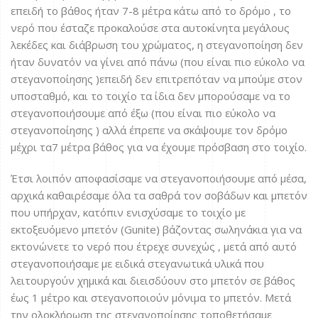
επειδή το βάθος ήταν 7-8 μέτρα κάτω από το δρόμο , το
νερό που έσταζε προκαλούσε στα αυτοκίνητα μεγάλους
λεκέδες και διάβρωση του χρώματος, η στεγανοποίηση δεν
ήταν δυνατόν να γίνει από πάνω (που είναι πιο εύκολο να
στεγανοποίησης )επειδή δεν επιτρεπόταν να μπούμε στον
υποσταθμό, και το τοιχίο τα ίδια δεν μπορούσαμε να το
στεγανοποιήσουμε από έξω (που είναι πιο εύκολο να
στεγανοποίησης ) αλλά έπρεπε να σκάψουμε τον δρόμο
μέχρι τα7 μέτρα βάθος για να έχουμε πρόσβαση στο τοιχίο.
Έτσι λοιπόν αποφασίσαμε να στεγανοποιήσουμε από μέσα,
αρχικά καθαιρέσαμε όλα τα σαθρά τον σοβάδων και μπετόν
που υπήρχαν, κατόπιν ενισχύσαμε το τοιχίο με
εκτοξευόμενο μπετόν (Gunite) βάζοντας σωληνάκια για να
εκτονώνετε το νερό που έτρεχε συνεχώς , μετά από αυτό
στεγανοποιήσαμε με ειδικά στεγανωτικά υλικά που
λειτουργούν χημικά και διεισδύουν στο μπετόν σε βάθος
έως 1 μέτρο και στεγανοποιούν μόνιμα το μπετόν. Μετά
την ολοκλήρωση της στεγανοποίησης τοποθετήσαμε